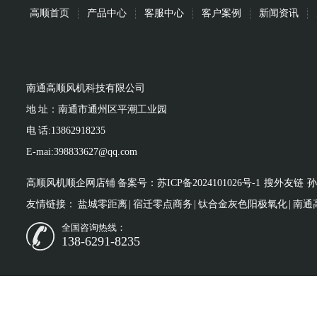
高顺首页
产品中心
客服中心
客户案例
新闻资讯
南通高顺风机科技有限公司
地 址：南通市通州区平潮工业园
电 话:13862918235
E-mai:398833627@qq.com
高顺风机顺企网店铺
备案号：
苏ICP备2024101026号-1
搜外友链
孙
友情链接：
盐城零距离
|
宿迁零点商务
|
钛合金灰色阳极氧化
|
南通
全国咨询热线：
138-6291-8235