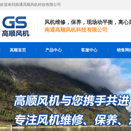
欢迎来到南通高顺风机科技有限公司
风机维修，保养，现场动平衡，离心
南通高顺风机科技有限公司
高顺首页
产品中心
客服中心
销售网