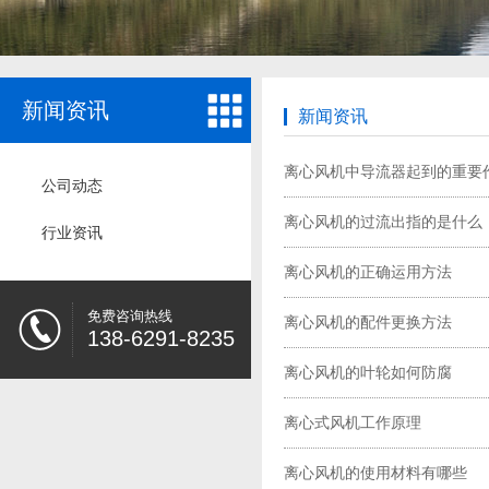
新闻资讯
新闻资讯
离心风机中导流器起到的重要
公司动态
离心风机的过流出指的是什么
行业资讯
离心风机的正确运用方法
免费咨询热线
离心风机的配件更换方法
138-6291-8235
离心风机的叶轮如何防腐
离心式风机工作原理
离心风机的使用材料有哪些