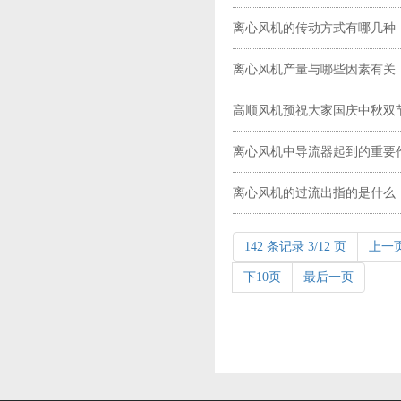
离心风机的传动方式有哪几种
离心风机产量与哪些因素有关
高顺风机预祝大家国庆中秋双
离心风机中导流器起到的重要
离心风机的过流出指的是什么
142 条记录 3/12 页
上一
下10页
最后一页