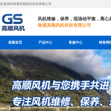
欢迎来到南通高顺风机科技有限公司
风机维修，保养，现场动平衡，离心
南通高顺风机科技有限公司
高顺首页
产品中心
客服中心
销售网