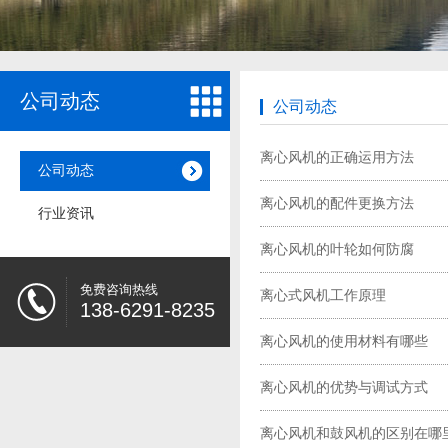
公司动态
公司动态
离心风机的正确运用方法
公司动态
离心风机的配件更换方法
行业资讯
离心风机的叶轮如何防腐
免费咨询热线
离心式风机工作原理
138-6291-8235
离心风机的使用材料有哪些
离心风机的优势与调试方式
离心风机和鼓风机的区别在哪