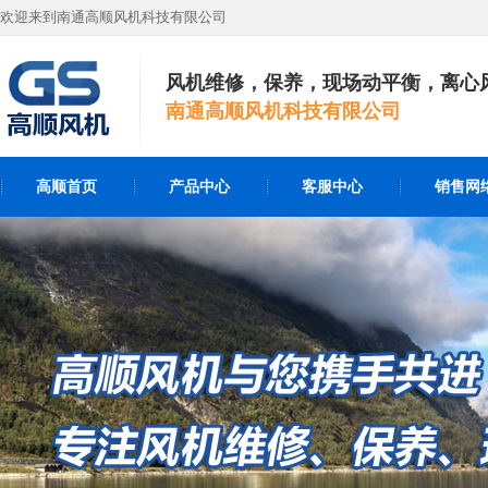
欢迎来到南通高顺风机科技有限公司
风机维修，保养，现场动平衡，离心
南通高顺风机科技有限公司
高顺首页
产品中心
客服中心
销售网